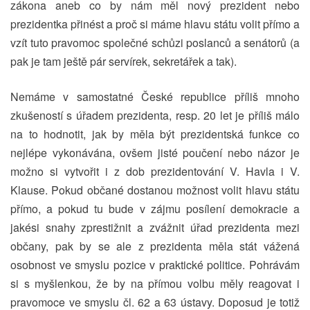
zákona aneb co by nám měl nový prezident nebo
prezidentka přinést a proč si máme hlavu státu volit přímo a
vzít tuto pravomoc společné schůzi poslanců a senátorů (a
pak je tam ještě pár servírek, sekretářek a tak).
Nemáme v samostatné České republice příliš mnoho
zkušeností s úřadem prezidenta, resp. 20 let je příliš málo
na to hodnotit, jak by měla být prezidentská funkce co
nejlépe vykonávána, ovšem jisté poučení nebo názor je
možno si vytvořit i z dob prezidentování V. Havla i V.
Klause. Pokud občané dostanou možnost volit hlavu státu
přímo, a pokud tu bude v zájmu posílení demokracie a
jakési snahy zprestižnit a zvážnit úřad prezidenta mezi
občany, pak by se ale z prezidenta měla stát vážená
osobnost ve smyslu pozice v praktické politice. Pohrávám
si s myšlenkou, že by na přímou volbu měly reagovat i
pravomoce ve smyslu čl. 62 a 63 ústavy. Doposud je totiž