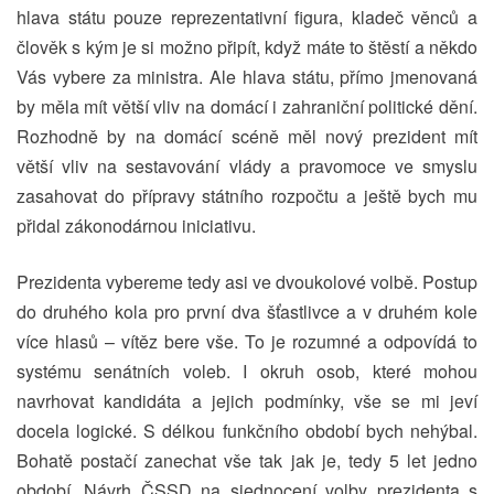
hlava státu pouze reprezentativní figura, kladeč věnců a
člověk s kým je si možno připít, když máte to štěstí a někdo
Vás vybere za ministra. Ale hlava státu, přímo jmenovaná
by měla mít větší vliv na domácí i zahraniční politické dění.
Rozhodně by na domácí scéně měl nový prezident mít
větší vliv na sestavování vlády a pravomoce ve smyslu
zasahovat do přípravy státního rozpočtu a ještě bych mu
přidal zákonodárnou iniciativu.
Prezidenta vybereme tedy asi ve dvoukolové volbě. Postup
do druhého kola pro první dva šťastlivce a v druhém kole
více hlasů – vítěz bere vše. To je rozumné a odpovídá to
systému senátních voleb. I okruh osob, které mohou
navrhovat kandidáta a jejich podmínky, vše se mi jeví
docela logické. S délkou funkčního období bych nehýbal.
Bohatě postačí zanechat vše tak jak je, tedy 5 let jedno
období. Návrh ČSSD na sjednocení volby prezidenta s