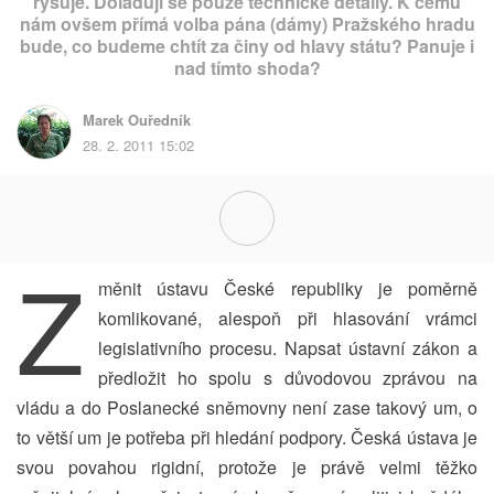
rýsuje. Dolaďují se pouze technické detaily. K čemu
nám ovšem přímá volba pána (dámy) Pražského hradu
bude, co budeme chtít za činy od hlavy státu? Panuje i
nad tímto shoda?
Marek Ouředník
28. 2. 2011 15:02
Z
měnit ústavu České republiky je poměrně
komlikované, alespoň při hlasování vrámci
legislativního procesu. Napsat ústavní zákon a
předložit ho spolu s důvodovou zprávou na
vládu a do Poslanecké sněmovny není zase takový um, o
to větší um je potřeba při hledání podpory. Česká ústava je
svou povahou rigidní, protože je právě velmi těžko