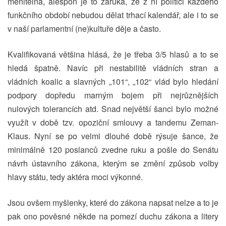
měnitelná, alespoň je to záruka, že z ní politici každého
funkčního období nebudou dělat trhací kalendář, ale i to se
v naší parlamentní (ne)kultuře děje a často.
Kvalifikovaná většina hlásá, že je třeba 3/5 hlasů a to se
hledá špatně. Navíc při nestabilitě vládních stran a
vládních koalic a slavných „101“, „102“ vlád bylo hledání
podpory dopředu marným bojem při nejrůznějších
nulových tolerancích atd. Snad největší šanci bylo možné
využít v době tzv. opoziční smlouvy a tandemu Zeman-
Klaus. Nyní se po velmi dlouhé době rýsuje šance, že
minimálně 120 poslanců zvedne ruku a pošle do Senátu
návrh ústavního zákona, kterým se změní způsob volby
hlavy státu, tedy aktéra moci výkonné.
Jsou ovšem myšlenky, které do zákona napsat nelze a to je
pak ono pověsné někde na pomezí duchu zákona a litery