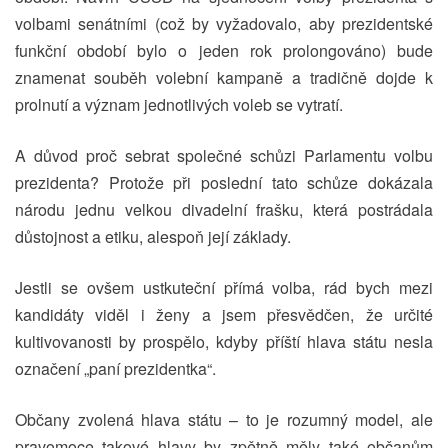
volbami senátními (což by vyžadovalo, aby prezidentské
funkční období bylo o jeden rok prolongováno) bude
znamenat souběh volební kampaně a tradičně dojde k
prolnutí a význam jednotlivých voleb se vytratí.
A důvod proč sebrat společné schůzi Parlamentu volbu
prezidenta? Protože při poslední tato schůze dokázala
národu jednu velkou divadelní frašku, která postrádala
důstojnost a etiku, alespoň její základy.
Jestli se ovšem ustkuteční přímá volba, rád bych mezi
kandidáty viděl i ženy a jsem přesvědčen, že určité
kultivovanosti by prospělo, kdyby příští hlava státu nesla
označení „paní prezidentka“.
Občany zvolená hlava státu – to je rozumný model, ale
pravomoce takové hlavy by zpětně měly také občanům