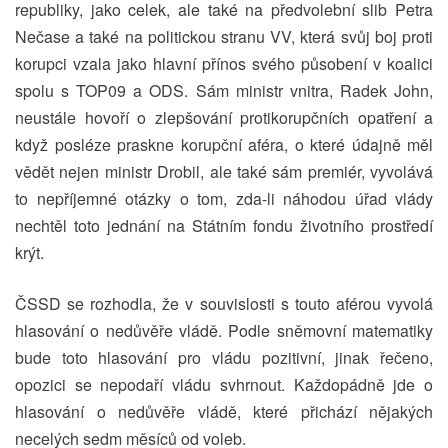
republiky, jako celek, ale také na předvolební slib Petra
Nečase a také na politickou stranu VV, která svůj boj proti
korupci vzala jako hlavní přínos svého působení v koalici
spolu s TOP09 a ODS. Sám ministr vnitra, Radek John,
neustále hovoří o zlepšování protikorupčních opatření a
když posléze praskne korupční aféra, o které údajně měl
vědět nejen ministr Drobil, ale také sám premiér, vyvolává
to nepříjemné otázky o tom, zda-li náhodou úřad vlády
nechtěl toto jednání na Státním fondu životního prostředí
krýt.
ČSSD se rozhodla, že v souvislosti s touto aférou vyvolá
hlasování o nedůvěře vládě. Podle sněmovní matematiky
bude toto hlasování pro vládu pozitivní, jinak řečeno,
opozici se nepodaří vládu svhrnout. Každopádně jde o
hlasování o nedůvěře vládě, které přichází nějakých
necelých sedm měsíců od voleb.