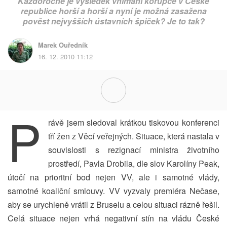
Každoročně je výsledek vnímání korupce v České
republice horší a horší a nyní je možná zasažena
pověst nejvyšších ústavních špiček? Je to tak?
Marek Ouředník
16. 12. 2010 11:12
P
rávě jsem sledoval krátkou tiskovou konferenci
tří žen z Věcí veřejných. Situace, která nastala v
souvislosti s rezignací ministra životního
prostředí, Pavla Drobila, dle slov Karolíny Peak,
útočí na prioritní bod nejen VV, ale i samotné vlády,
samotné koaliční smlouvy. VV vyzvaly premiéra Nečase,
aby se urychleně vrátil z Bruselu a celou situaci rázně řešil.
Celá situace nejen vrhá negativní stín na vládu České