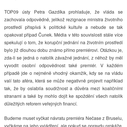
TOP09 ústy Petra Gazdíka prohlašuje, že vláda se
zachovala odpovědně, jelikož rezignace ministra životního
prostředí přispívá k politické kultuře a nebude se tak
opakovat případ Čunek. Média v této souvislosti stále více
spekulují o tom, že korupční jednání na životním prostředí
bylo již dlouhou dobu známo přímo premiérovi. Otázkou je,
zda-li se jedná o natolik závažné jednání, z něhož by měl
vyvodit osobní odpovědnost také premiér. V každém
případě jde o nejméně vhodný okamžik, kdy se na vládu
valí tato aféra, která se může negativně projevit například
tak, že by oslabila soudržnost a důvěra mezi koaličními
stranami a také by mohlo dojít ke spoždění všech natolik
důležitých reforem veřejných financí.
Budeme muset vyčkat návratu premiéra Nečase z Bruselu,
vyčkáme na jeho vyjádření, ale pokud se opravdu prokáže,