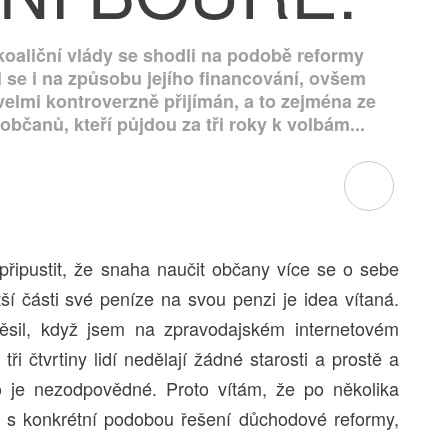
koaliční vlády se shodli na podobě reformy
se i na způsobu jejího financování, ovšem
velmi kontroverzně přijímán, a to zejména ze
občanů, kteří půjdou za tři roky k volbám...
řipustit, že snaha naučit občany více se o sebe
větší části své peníze na svou penzi je idea vítaná.
ěsil, když jsem na zpravodajském internetovém
tři čtvrtiny lidí nedělají žádné starosti a prostě a
o je nezodpovědné. Proto vítám, že po několika
da s konkrétní podobou řešení důchodové reformy,