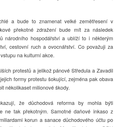
ychlé a bude to znamenat velké zemětřesení v
akové překotné zdražení bude mít za následek
ů národního hospodářství a ublíží to i některým
tví, cestovní ruch a ovocnářství. Co považuji za
 vstupu na kulturní akce.
lších protestů a jelikož pánové Středula a Zavadil
jejich formy protestu šokující, zejména pak obava
it několikaset milionové škody.
ukazují, že důchodová reforma by mohla býti
le ne tak překotným. Samotné daňové inkaso z
miliardami korun a sanace důchodového účtu po