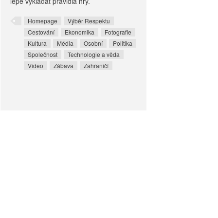
lépe vykládat pravidla hry.
Homepage
Výběr Respektu
Cestování
Ekonomika
Fotografie
Kultura
Média
Osobní
Politika
Společnost
Technologie a věda
Video
Zábava
Zahraničí