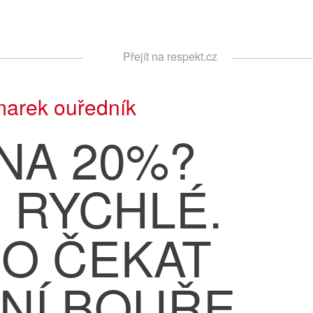
Respekt
Přejít na respekt.cz
Vyhledávání
arek ouředník
NA 20%?
Š RYCHLÉ.
O ČEKAT
NÍ BOUŘE.