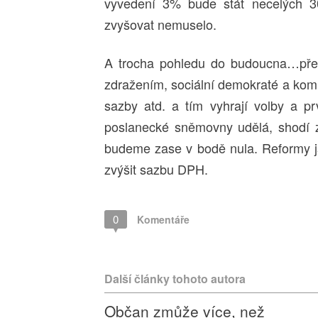
vyvedení 3% bude stát necelých 3
zvyšovat nemuselo.
A trocha pohledu do budoucna…přen
zdražením, sociální demokraté a kom
sazby atd. a tím vyhrají volby a pr
poslanecké sněmovny udělá, shodí ze
budeme zase v bodě nula. Reformy js
zvýšit sazbu DPH.
0
Komentáře
Další články tohoto autora
Občan zmůže více, než