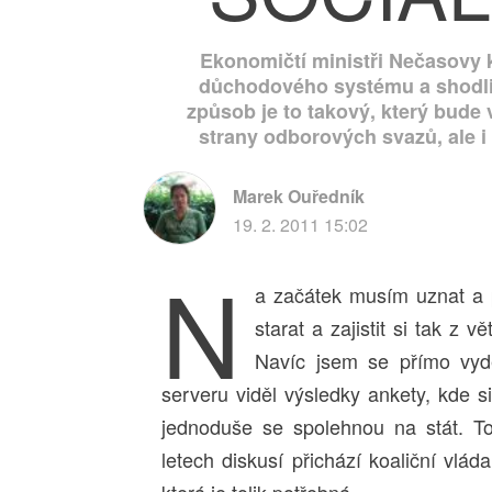
Ekonomičtí ministři Nečasovy 
důchodového systému a shodli 
způsob je to takový, který bude 
strany odborových svazů, ale i 
Marek Ouředník
19. 2. 2011 15:02
N
a začátek musím uznat a p
starat a zajistit si tak z 
Navíc jsem se přímo vyd
serveru viděl výsledky ankety, kde si 
jednoduše se spolehnou na stát. T
letech diskusí přichází koaliční vlá