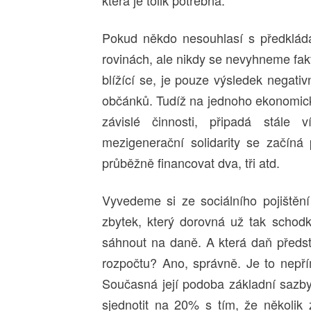
která je tolik potřebná.
Pokud někdo nesouhlasí s předklád
rovinách, ale nikdy se nevyhneme fak
blížící se, je pouze výsledek negati
občánků. Tudíž na jednoho ekonomicky
závislé činnosti, připadá stále
mezigenerační solidarity se začíná 
průběžně financovat dva, tři atd.
Vyvedeme si ze sociálního pojištěn
zbytek, který dorovná už tak scho
sáhnout na daně. A která daň předst
rozpočtu? Ano, správně. Je to nepří
Současná její podoba základní saz
sjednotit na 20% s tím, že několik 