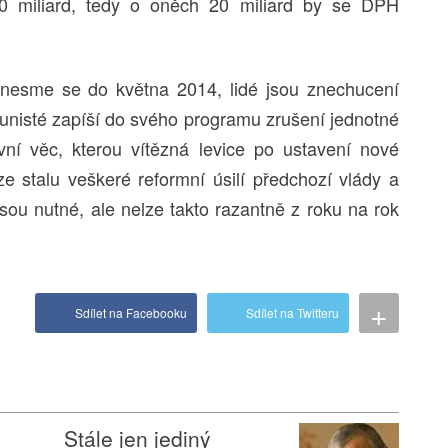
0 miliard, tedy o oněch 20 miliard by se DPH
esme se do května 2014, lidé jsou znechucení
unisté zapíší do svého programu zrušení jednotné
vní věc, kterou vítězná levice po ustavení nové
 stalu veškeré reformní úsilí předchozí vlády a
ou nutné, ale nelze takto razantně z roku na rok
+
Sdílet na Facebooku
Sdílet na Twitteru
Stále jen jediný