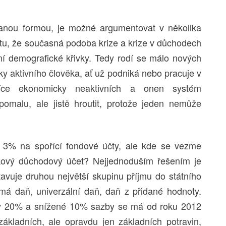
anou formou, je možné argumentovat v několika
tu, že současná podoba krize a krize v důchodech
vní demografické křivky. Tedy rodí se málo nových
 aktivního člověka, ať už podniká nebo pracuje v
 více ekonomicky neaktivních a onen systém
pomalu, ale jistě hroutit, protože jeden nemůže
í 3% na spořící fondové účty, ale kde se vezme
dkový důchodový účet? Nejjednoduším řešením je
avuje druhou největší skupinu příjmu do státního
má daň, univerzální daň, daň z přidané hodnoty.
by 20% a snížené 10% sazby se má od roku 2012
základních, ale opravdu jen základních potravin,