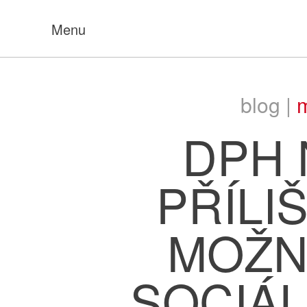
Menu
blog |
m
DPH 
PŘÍLI
MOŽN
SOCIÁL